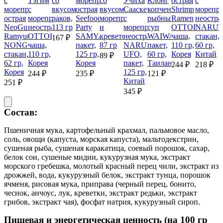
с
Тэгим
со
морепродуктами
со
Учиха
Клонг
острая
с
морепродуктами
с
вкусом
острая
вкусом
Сааске
копченый
Shrimp
морепр
острая
морепродуктами
раков,
Seefood
морепродуктов
с
рыбный
Ramen
неостра
NeoGuri
неострая
113 гр
Party
и
морепродуктами
суп
ОТТОГИ,
NARUT
Ramyun
ОТТОГИ,
SAMYANG,
креветок,
неострая
WAIWAI,
чаша,
стакан,
167 ₽
NONGSHIM,
чаша,
пакет,
87 гр
NARUTO
пакет,
110 гр,
60 гр,
стакан,
110 гр,
125 гр,
UFO,
60 гр,
Корея
Китай
89 ₽
62 гр,
Корея
Корея
пакет,
Таиланд
244 ₽
218 ₽
Корея
125 гр,
244 ₽
235 ₽
121 ₽
Китай
251 ₽
345 ₽
Состав:
Пшеничная мука, картофельный крахмал, пальмовое масло,
соль, овощи (капуста, морская капуста), мальтодекстрин,
сушеная рыба, сушеная каракатица, соевый порошок, сахар,
белок сои, сушеные мидии, кукурузная мука, экстракт
морского гребешка, молотый красный перец чили, экстракт из
дрожжей, вода, кукурузный белок, экстракт тунца, порошок
ячменя, рисовая мука, приправа (черный перец, бонито,
чеснок, анчоус, лук, креветки, экстракт редьки, экстракт
грибов, экстракт чая), фосфат натрия, кукурузный сироп.
Пищевая и энергетическая ценность (на 100 гр