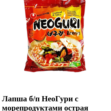
Лапша б/п НеоГури с
морепродуктами острая