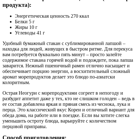
продукта):
Энергетическая ценность 270 ккал
Белки 5 г
Жиры 10 г
Углеводы 41 г
Удобный бумажный стакан с сублимированной лапшой –
находка для людей, живущих в быстром ритме. Для перекуса
вам потребуется буквально пять минут – просто залейте
содержимое стакана горячей водой и подождите, пока лапша
заварится. Нежный пшеничный рамен отлично насыщает и
обеспечивает порцию энергии, а восхитительный сложный
аромат морепродуктов делает это блюдо по-азиатски
колоритным.
Острая Неогури с морепродуктами согреет в непогоду и
разбудит аппетит даже у тех, кто не слишком голоден – ведь в
ее состав добавлена яркая и пряная смесь из чеснока, лука и
перца. Это классический вкус Кореи и отличный вариант для
обеда дома, на работе или в поездке. Если вы хотите слегка
уменьшить остроту блюда, варьируйте с количеством
перцовой приправы.
Способ приготовления: