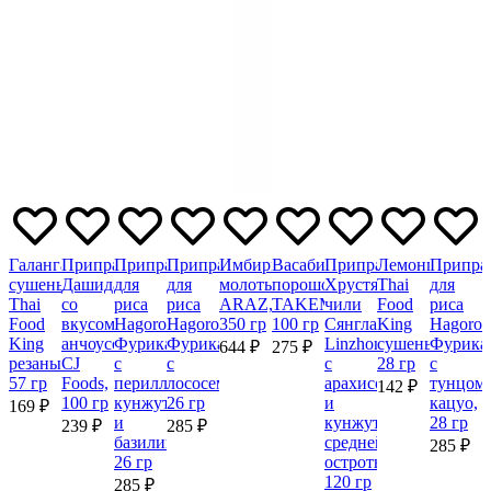
Галангал
Приправа
Приправа
Приправа
Имбирь
Васаби
Приправа
Лемонграсс
Припра
сушеный
Дашида
для
для
молотый
порошок
Хрустящий
Thai
для
Thai
со
риса
риса
ARAZ,
TAKEMURA,
чили
Food
риса
Food
вкусом
Hagoromo
Hagoromo
350 гр
100 гр
Сянгласу
King
Hagoro
King
анчоусов
Фурикакэ
Фурикакэ
Linzhongniao
сушеный,
Фурика
644 ₽
275 ₽
резаный,
CJ
с
с
с
28 гр
с
57 гр
Foods,
периллой,
лососем,
арахисом
тунцом
142 ₽
100 гр
кунжутом
26 гр
и
кацуо,
169 ₽
и
кунжутом,
28 гр
239 ₽
285 ₽
базиликом,
средней
285 ₽
26 гр
остроты,
120 гр
285 ₽