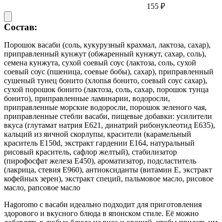
155 ₽
Состав:
Порошок васаби (соль, кукурузный крахмал, лактоза, сахар),
приправленный кунжут (обжаренный кунжут, сахар, соль),
семена кунжута, сухой соевый соус (лактоза, соль, сухой
соевый соус (пшеница, соевые бобы), сахар), приправленный
сушеный тунец бонито (хлопья бонито, соевый соус сахар),
сухой порошок бонито (лактоза, соль, сахар, порошок тунца
бонито), приправленные ламинарии, водоросли,
приправленные морские водоросли, порошок зеленого чая,
приправленные стебли васаби, пищевые добавки: усилители
вкуса (глутамат натрия Е621, динатрий рибонуклеотид Е635),
кальций из яичной скорлупы, красители (карамельный
краситель Е150d, экстракт гардении Е164, натуральный
рисовый краситель, сафлор желтый), стабилизатор
(пирофосфат железа Е450), ароматизатор, подсластитель
(лакрица, стевия Е960), антиоксиданты (витамин Е, экстракт
кофейных зерен), экстракт специй, пальмовое масло, рисовое
масло, рапсовое масло
Hagoromo с васаби идеально подходит для приготовления
здорового и вкусного блюда в японском стиле. Её можно