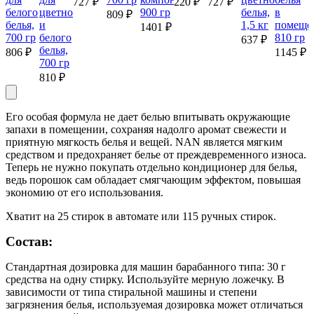
727 ₽
220 ₽
727 ₽
белого
цветного
900 гр
белья,
в
809 ₽
белья,
и
1,5 кг
помеще
1401 ₽
700 гр
белого
810 гр
637 ₽
белья,
806 ₽
1145 ₽
700 гр
810 ₽
Его особая формула не дает белью впитывать окружающие
запахи в помещении, сохраняя надолго аромат свежести и
приятную мягкость белья и вещей. NAN является мягким
средством и предохраняет белье от преждевременного износа.
Теперь не нужно покупать отдельно кондиционер для белья,
ведь порошок сам обладает смягчающим эффектом, повышая
экономию от его использования.
Хватит на 25 стирок в автомате или 115 ручных стирок.
Состав:
Стандартная дозировка для машин барабанного типа: 30 г
средства на одну стирку. Используйте мерную ложечку. В
зависимости от типа стиральной машины и степени
загрязнения белья, используемая дозировка может отличаться