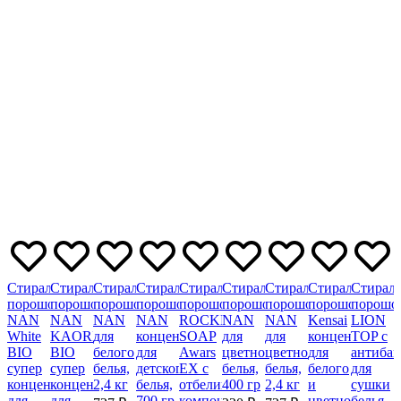
Стиральный
Стиральный
Стиральный
Стиральный
Стиральный
Стиральный
Стиральный
Стиральный
Стирал
порошок
порошок
порошок
порошок
порошок
порошок
порошок
порошок
порошо
NAN
NAN
NAN
NAN
ROCKET
NAN
NAN
Kensai
LION
White
KAORI
для
концентрированный
SOAP
для
для
концентриров
TOP с
BIO
BIO
белого
для
Awars
цветного
цветного
для
антибак
супер
супер
белья,
детского
EХ с
белья,
белья,
белого
для
концентрированный
концентрированный
2,4 кг
белья,
отбеливающими
400 гр
2,4 кг
и
сушки
для
для
700 гр
компонентами,
цветного
белья