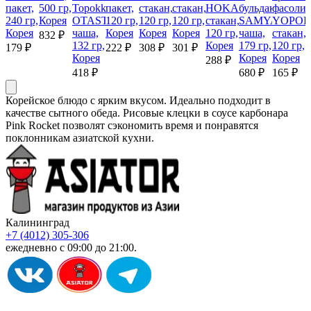
пакет,
500 гр,
Topokki
пакет,
стакан,
стакан,
HOKANG,
бульдак
фасоли
240 гр,
Корея
OTASTE,
120 гр,
120 гр,
120 гр,
стакан,
SAMYANG,
YOPOK
Корея
чаша,
Корея
Корея
Корея
120 гр,
чаша,
стакан,
832 ₽
132 гр,
Корея
179 гр,
120 гр,
179 ₽
222 ₽
308 ₽
301 ₽
Корея
Корея
Корея
288 ₽
418 ₽
680 ₽
165 ₽
Корейское блюдо с ярким вкусом. Идеально подходит в
качестве сытного обеда. Рисовые клецки в соусе карбонара
Pink Rocket позволят сэкономить время и понравятся
поклонникам азиатской кухни.
Калининград
+7 (4012) 305-306
ежедневно с 09:00 до 21:00.