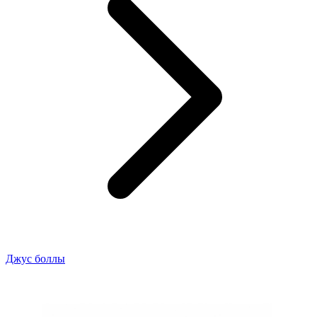
Джус боллы