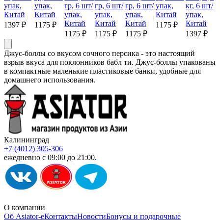
упак,
упак,
гр, 6 шт/
гр, 6 шт/
гр, 6 шт/
упак,
кг, 6 шт/
Китай
Китай
упак,
упак,
упак,
Китай
упак,
Китай
Китай
Китай
Китай
1397 ₽
1175 ₽
1175 ₽
1175 ₽
1175 ₽
1175 ₽
1397 ₽
Джус-боллы со вкусом сочного персика - это настоящий
взрыв вкуса для поклонников бабл ти. Джус-боллы упакованы
в компактные маленькие пластиковые банки, удобные для
домашнего использования.
Калининград
+7 (4012) 305-306
ежедневно с 09:00 до 21:00.
О компании
Об Asiator-е
Контакты
Новости
Бонусы и подарочные