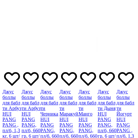
Джус
Джус
Джус
Джус
Джус
Джус
Джус
боллы
боллы
боллы
боллы
боллы
боллы
боллы
для бабл
для бабл
для бабл
для бабл
для бабл
для бабл
для бабл
ти Арбуз
ти Арбуз
ти
ти
ти
ти Дыня
ти
HUI
HUI
Черника
Маракуйя
Манго
HUI
Йогурт
PANG
PANG
HUI
HUI
HUI
PANG
HUI
PANG ,
PANG,
PANG
PANG
PANG
PANG,
PANG
пл/б, 1,3
пл/б, 660
PANG,
PANG,
PANG,
пл/б, 660
PANG ,
кг, 6 шт/
гр, 6 шт/
пл/б, 660
пл/б, 660
пл/б, 660
гр, 6 шт/
пл/б, 1,3