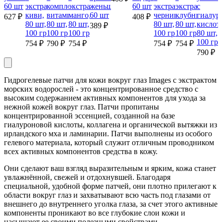
60 шт
экстрактом
комплексом
экстрактом
женьшеня,
60 шт
экстрактом
экстрактом
с
киви,
витаминов,
манго,
60 шт
черники,
клубники,
гиалур
627 ₽
408 ₽
80 шт,
80 шт,
80 шт,
80 шт,
80 шт,
кислот
389 ₽
100 гр
100 гр
100 гр
100 гр
100 гр
80 шт,
100 гр
754 ₽
790 ₽
754 ₽
754 ₽
754 ₽
790 ₽
Гидрогелевые патчи для кожи вокруг глаз Images с экстрактом
морских водорослей - это концентрированное средство с
высоким содержанием активных компонентов для ухода за
нежной кожей вокруг глаз. Патчи пропитаны
концентрированной эссенцией, созданной на базе
гиалуроновой кислоты, коллагена и органической вытяжки из
ирландского мха и ламинарии. Патчи выполнены из особого
гелевого материала, который служит отличным проводником
всех активных компонентов средства в кожу.
Они сделают ваш взгляд выразительным и ярким, кожа станет
увлажнённой, свежей и отдохнувшей. Благодаря
специальной, удобной форме патчей, они плотно прилегают к
области вокруг глаз и захватывают всю часть под глазами от
внешнего до внутреннего уголка глаза, за счет этого активные
компоненты проникают во все глубокие слои кожи и
насыщают ее своими полезными свойствами.