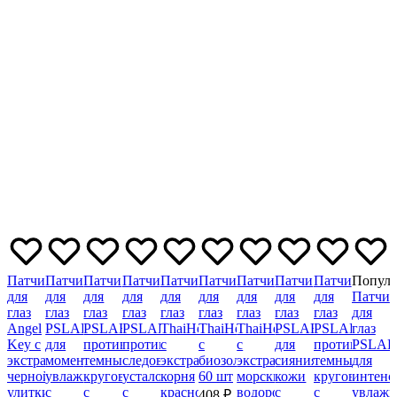
Патчи
Патчи
Патчи
Патчи
Патчи
Патчи
Патчи
Патчи
Патчи
Популя
для
для
для
для
для
для
для
для
для
Патчи
глаз
глаз
глаз
глаз
глаз
глаз
глаз
глаз
глаз
для
Angel
PSLAB
PSLAB
PSLAB
ThaiHealth
ThaiHealth
ThaiHealth
PSLAB
PSLAB
глаз
Key с
для
против
против
с
с
с
для
против
PSLAB
экстрактом
моментального
темных
следов
экстрактом
биозолотом,
экстрактом
сияния
темных
для
черной
увлажнения
кругов
усталости
корня
60 шт
морских
кожи
кругов
интенс
улитки,
с
с
с
красного
водорослей,
с
с
увлажн
408 ₽