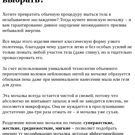
Хотите превратить обычную процедуру мыться тела в
незабываемое наслаждение? Тогда купите японскую мочалку – и
вам гарантированно дивное ощущение неожиданного прилива
небывалой энергии.
Все виды этого изделия имеют классическую форму узког
о
полотенца, благодаря чему удается легко и без особых усилий не
только помыть любой участок тела (даже спину), но и тщательно
промассировать его.
За счет использования уникальной технологии объемного
переплетения волокон нейлоновых нитей на мочалке образуется
обильная пена даже при минимальном нанесении мыла или геля
для душа.
Эта мочалка всегда остается чистой и свежей, потому что
абсолютно не впитывает запахи; в ней не заводится плесень, не
поселяется микрофлора. Она не нуждается в прослушивании:
достаточно два-три раза отжать ее – и мочалка уже сухая.
Разделение японских мочалок по типам:
супержесткие,
жесткие, среднежесткие, мягкие
– позволяет подобрать
именно ту модификацию мочалки, которая эффективнейшим