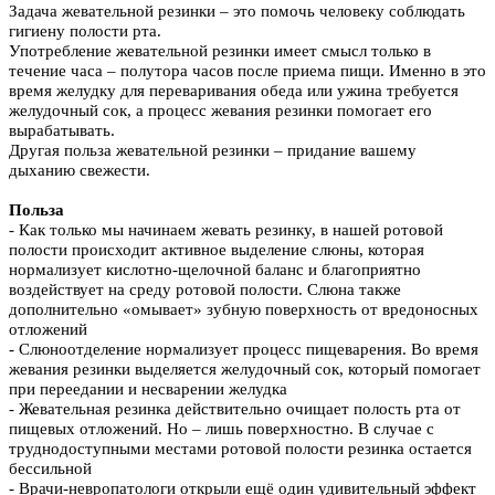
Задача жевательной резинки – это помочь человеку соблюдать
гигиену полости рта.
Употребление жевательной резинки имеет смысл только в
течение часа – полутора часов после приема пищи. Именно в это
время желудку для переваривания обеда или ужина требуется
желудочный сок, а процесс жевания резинки помогает его
вырабатывать.
Другая польза жевательной резинки – придание вашему
дыханию свежести.
Польза
- Как только мы начинаем жевать резинку, в нашей ротовой
полости происходит активное выделение слюны, которая
нормализует кислотно-щелочной баланс и благоприятно
воздействует на среду ротовой полости. Слюна также
дополнительно «омывает» зубную поверхность от вредоносных
отложений
- Слюноотделение нормализует процесс пищеварения. Во время
жевания резинки выделяется желудочный сок, который помогает
при переедании и несварении желудка
- Жевательная резинка действительно очищает полость рта от
пищевых отложений. Но – лишь поверхностно. В случае с
труднодоступными местами ротовой полости резинка остается
бессильной
- Врачи-невропатологи открыли ещё один удивительный эффект