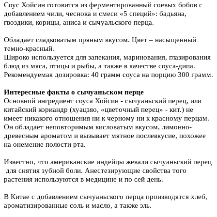
Соус Хойсин готовится из ферментированный соевых бобов с
добавлением чили, чеснока и смеси «5 специй»: бадьяна,
гвоздики, корицы, аниса и сычуальского перца.
Обладает сладковатым пряным вкусом. Цвет – насыщенный
темно-красный.
Широко используется для запекания, маринования, глазирования
блюд из мяса, птицы и рыбы, а также в качестве соуса-дипа.
Рекомендуемая дозировка: 40 грамм соуса на порцию 300 грамм.
Интересные факты о сычуаньском перце
Основной ингредиент соуса Хойсин - сычуаньский перец, или
китайский кориандр (хуацзяо, «цветочный перец» - кит.) не
имеет никакого отношения ни к черному ни к красному перцам.
Он обладает неповторимым кисловатым вкусом, лимонно-
древесным ароматом и вызывает мятное послевкусие, похожее
на онемение полости рта.
Известно, что американские индейцы жевали сычуаньский перец
для снятия зубной боли. Анестезирующие свойства того
растения используются в медицине и по сей день.
В Китае с добавлением сычуаньского перца производятся хлеб,
ароматизированные соль и масло, а также эль.