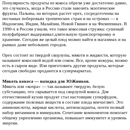
Популярность продукты из кокоса обрели уже достаточно давно,
это случилось, когда в Россию стали завозить экзотические
фрукты. Пальмы, на которых растет орех, сосредоточены на
песчаных побережьях тропических стран и на островах — в
Индонезии, Индии, Малайзии, Новой Гвинее и на Филиппинах. В
1990-х в России узнали, что такое кокосовая стружка: сушеный
полуфабрикат выдерживал длительную транспортировку и
хранение. Сегодня же целый плод можно найти в магазинах и на
рынках даже небольших городов.
Орех состоит из твердой скорлупы, мякоти и жидкости, которую
называют кокосовой водой или соком. Все, кроме кожуры, можно
есть в сыром виде. Или приготовить другие продукты, которые
сегодня свободно продаются в супермаркетах.
Мякоть кокоса — находка для ЗОЖников.
Мякоть или «копра» — так называют твердую, белую
субстанцию, что скрывается под скорлупой кокоса. Для
отечественной кухни продукт стал настоящим суперфудом,
содержание полезных веществ в составе плода впечатляет. Это
аминокислоты, жирные кислоты, антиоксиданты, почти полный
набор витаминов и минералов. Сочетание компонентов помогает
общему укреплению организма, повышает иммунитет и уровень
энергии.