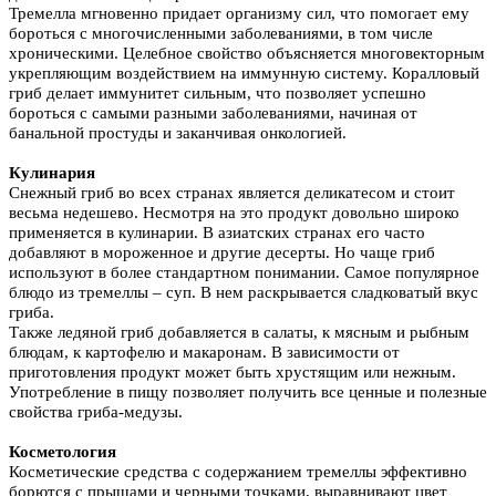
Тремелла мгновенно придает организму сил, что помогает ему
бороться с многочисленными заболеваниями, в том числе
хроническими. Целебное свойство объясняется многовекторным
укрепляющим воздействием на иммунную систему. Коралловый
гриб делает иммунитет сильным, что позволяет успешно
бороться с самыми разными заболеваниями, начиная от
банальной простуды и заканчивая онкологией.
Кулинария
Снежный гриб во всех странах является деликатесом и стоит
весьма недешево. Несмотря на это продукт довольно широко
применяется в кулинарии. В азиатских странах его часто
добавляют в мороженное и другие десерты. Но чаще гриб
используют в более стандартном понимании. Самое популярное
блюдо из тремеллы – суп. В нем раскрывается сладковатый вкус
гриба.
Также ледяной гриб добавляется в салаты, к мясным и рыбным
блюдам, к картофелю и макаронам. В зависимости от
приготовления продукт может быть хрустящим или нежным.
Употребление в пищу позволяет получить все ценные и полезные
свойства гриба-медузы.
Косметология
Косметические средства с содержанием тремеллы эффективно
борются с прыщами и черными точками, выравнивают цвет