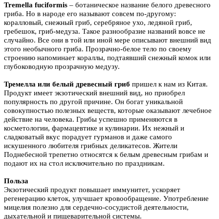
Tremella fuciformis
– ботаническое название белого древесного
гриба. Но в народе его называют совсем по-другому:
коралловый, снежный гриб, серебряное ухо, ледяной гриб,
гребешок, гриб-медуза. Такое разнообразие названий вовсе не
случайно. Все они в той или иной мере описывают внешний вид
этого необычного гриба. Прозрачно-белое тело по своему
строению напоминает кораллы, подтаявший снежный комок или
глубоководную прозрачную медузу.
Тремелла или белый древесный гриб
пришел к нам из Китая.
Продукт имеет экзотический внешний вид, но приобрел
популярность по другой причине. Он богат уникальной
совокупностью полезных веществ, которые оказывают лечебное
действие на человека. Грибы успешно применяются в
косметологии, фармацевтике и кулинарии. Их нежный и
сладковатый вкус порадует гурманов и даже самого
искушенного любителя грибных деликатесов. Жители
Поднебесной трепетно относятся к белым древесным грибам и
подают их на стол исключительно по праздникам.
Польза
Экзотический продукт повышает иммунитет, ускоряет
регенерацию клеток, улучшает кровообращение. Употребление
мицелия полезно для сердечно-сосудистой деятельности,
дыхательной и пищеварительной системы.