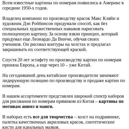
Всем известные картины по номерам появились в Америке в
середине 1950-х годов.
Владелец компании по производству красок Макс Кляйн и
художник Дэн Роббинсон придумали способ, как без
специальных художественных навыков нарисовать
полноценную картину. За основу взяли принцип, который
придумал еще Леонардо Да Винчи, обучая своих
учеников.
Он рисовал контуры на холстах и предлагал
закрашивать их соответствующей краской.
Спустя 20 лет эстафету по производству картин по номерам
приняла Европа, а еще через 10 – уже Китай.
На сегодняшний день китайские производители занимают
лидирующую позицию по производству и продаже картин по
номерам.
В нашем ассортименте представлен широкий спектр наборов
для рисования по номерам прямиком из Китая –
картины по
мотивам анимэ и манги.
В наборах есть
все для творчества
– холст на подрамнике,
палетка качественных акриловых красок, синтетические
кисти для идеальных мазков.