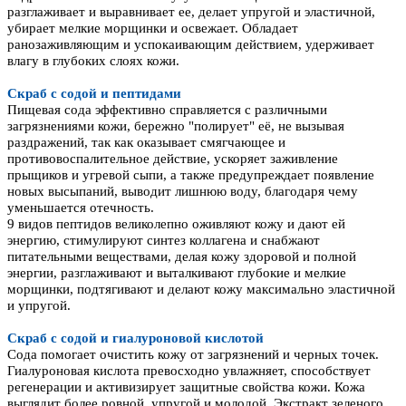
разглаживает и выравнивает ее, делает упругой и эластичной,
убирает мелкие морщинки и освежает. Обладает
ранозаживляющим и успокаивающим действием, удерживает
влагу в глубоких слоях кожи.
Скраб с содой и пептидами
Пищевая сода эффективно справляется с различными
загрязнениями кожи, бережно "полирует" её, не вызывая
раздражений, так как оказывает смягчающее и
противовоспалительное действие, ускоряет заживление
прыщиков и угревой сыпи, а также предупреждает появление
новых высыпаний, выводит лишнюю воду, благодаря чему
уменьшается отечность.
9 видов пептидов великолепно оживляют кожу и дают ей
энергию, стимулируют синтез коллагена и снабжают
питательными веществами, делая кожу здоровой и полной
энергии, разглаживают и выталкивают глубокие и мелкие
морщинки, подтягивают и делают кожу максимально эластичной
и упругой.
Скраб с содой и гиалуроновой кислотой
Сода помогает очистить кожу от загрязнений и черных точек.
Гиалуроновая кислота превосходно увлажняет, способствует
регенерации и активизирует защитные свойства кожи. Кожа
выглядит более ровной, упругой и молодой. Экстракт зеленого