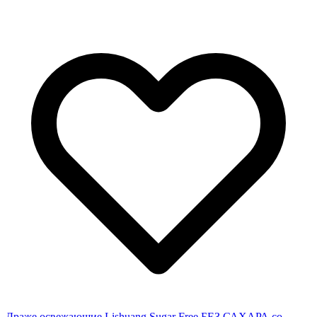
Драже освежающие Lishuang Sugar Free БЕЗ САХАРА со