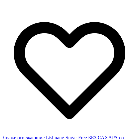
Драже освежающие Lishuang Sugar Free БЕЗ САХАРА со