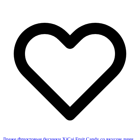
Драже Фруктовые бусинки XiCai Fruit Candy со вкусом личи,