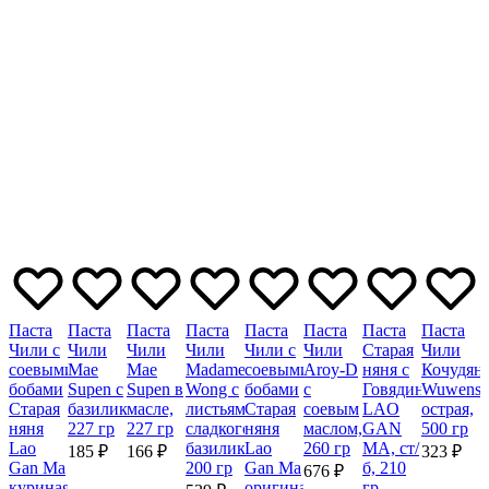
Паста
Паста
Паста
Паста
Паста
Паста
Паста
Паста
Чили с
Чили
Чили
Чили
Чили с
Чили
Старая
Чили
соевыми
Mae
Mae
Madame
соевыми
Aroy-D
няня с
Кочудян
бобами
Supen с
Supen в
Wong с
бобами
с
Говядиной
Wuwensh
Старая
базиликом,
масле,
листьями
Старая
соевым
LAO
острая,
няня
227 гр
227 гр
сладкого
няня
маслом,
GAN
500 гр
Lao
базилика,
Lao
260 гр
MA, ст/
185 ₽
166 ₽
323 ₽
Gan Ma
200 гр
Gan Ma
б, 210
676 ₽
куриная,
оригинальная,
гр,