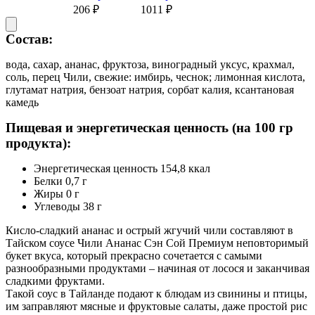
206 ₽
1011 ₽
Состав:
вода, сахар, ананас, фруктоза, виноградный уксус, крахмал,
соль, перец Чили, свежие: имбирь, чеснок; лимонная кислота,
глутамат натрия, бензоат натрия, сорбат калия, ксантановая
камедь
Пищевая и энергетическая ценность (на 100 гр
продукта):
Энергетическая ценность 154,8 ккал
Белки 0,7 г
Жиры 0 г
Углеводы 38 г
Кисло-сладкий ананас и острый жгучий чили составляют в
Тайском соусе Чили Ананас Сэн Сой Премиум неповторимый
букет вкуса, который прекрасно сочетается с самыми
разнообразными продуктами – начиная от лосося и заканчивая
сладкими фруктами.
Такой соус в Тайланде подают к блюдам из свинины и птицы,
им заправляют мясные и фруктовые салаты, даже простой рис