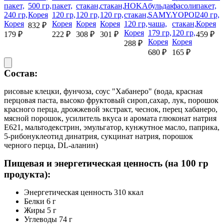
пакет,
500 гр,
пакет,
стакан,
стакан,
HOKANG,
бульдак
фасоли
пакет,
240 гр,
Корея
120 гр,
120 гр,
120 гр,
стакан,
SAMYANG,
YOPOKKI,
240 гр,
Корея
Корея
Корея
Корея
120 гр,
чаша,
стакан,
Корея
832 ₽
Корея
179 гр,
120 гр,
179 ₽
222 ₽
308 ₽
301 ₽
459 ₽
Корея
Корея
288 ₽
680 ₽
165 ₽
Состав:
рисовые клецки, фунчоза, соус "Хабанеро" (вода, красная
перцовая паста, высоко фруктовый сироп,сахар, лук, порошок
красного перца, дрожжевой экстракт, чеснок, перец хабанеро,
мясной порошок, усилитель вкуса и аромата глюконат натрия
Е621, мальтодекстрин, эмульгатор, кунжутное масло, паприка,
5-рибонуклеотид динатрия, сукцинат натрия, порошок
черного перца, DL-аланин)
Пищевая и энергетическая ценность (на 100 гр
продукта):
Энергетическая ценность 310 ккал
Белки 6 г
Жиры 5 г
Углеводы 74 г