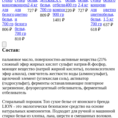
супер
супер
белья,
детского
EХ с
белья,
белья,
супер
белого
концентрированный
концентрированный
2,4 кг
белья,
отбеливающими
400 гр
2,4 кг
концентриров
и
для
для
700 гр
компонентами,
для
цветног
727 ₽
220 ₽
727 ₽
белого
цветного
900 гр
цветного
белья,
809 ₽
белья,
и
белья,
1,5 кг
1401 ₽
700 гр
белого
700 гр
637 ₽
белья,
806 ₽
618 ₽
700 гр
810 ₽
Состав:
пальмовое масло, поверхностно-активные вещества (21%
сложный эфир жирных кислот сульфат натрия-R-фосфор,
моющее вещество (натрий жирной кислоты), полиоксиэтилен
эфир алкила), смягчитель жесткости воды (алминсульфат),
щелочной элемент (углекислая соль), активатор
(гидросульфат), ферменты останавливающие повторное
загрязнение, флуоресцентный отбеливатель, ферментный
отбеливатель
Стиральный порошок Топ сухое белье от японского бренда
LION - это экологически безопасное средство на основе
натуральных компонентов. Подходит для ручной и машинной
стирки белья из хлопка, льна, шерсти и смешанных волокон.