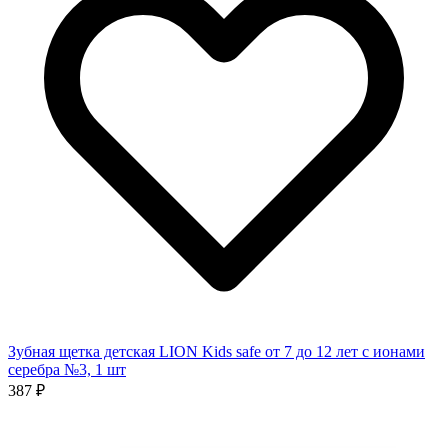
Зубная щетка детская LION Kids safe от 7 до 12 лет с ионами
серебра №3, 1 шт
387 ₽