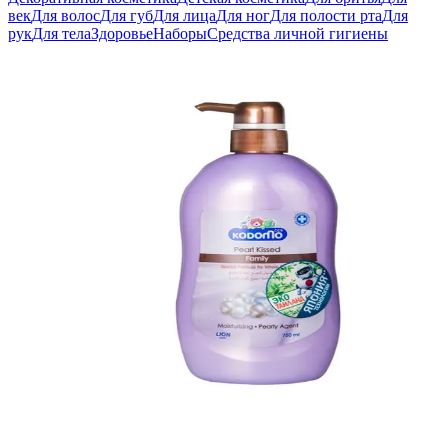
век
Для волос
Для губ
Для лица
Для ног
Для полости рта
Для
рук
Для тела
Здоровье
Наборы
Средства личной гигиены