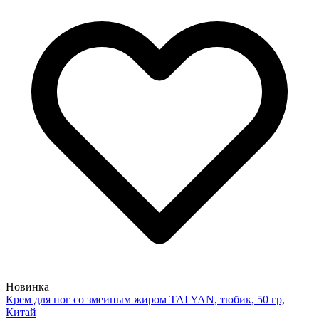
Новинка
Крем для ног со змеиным жиром TAI YAN, тюбик, 50 гр,
Китай