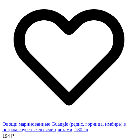
Овощи маринованные Guangle (редис, горчица, имбирь) в
остром соусе с желтыми цветами, 180 гр
194 ₽