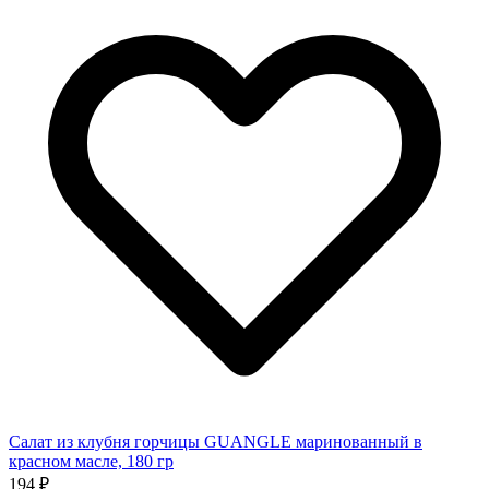
Салат из клубня горчицы GUANGLE маринованный в
красном масле, 180 гр
194 ₽