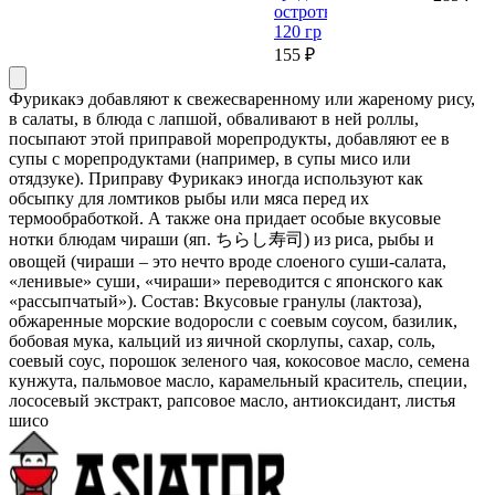
остроты,
120 гр
155 ₽
Фурикакэ добавляют к свежесваренному или жареному рису,
в салаты, в блюда с лапшой, обваливают в ней роллы,
посыпают этой приправой морепродукты, добавляют ее в
супы с морепродуктами (например, в супы мисо или
отядзуке). Приправу Фурикакэ иногда используют как
обсыпку для ломтиков рыбы или мяса перед их
термообработкой. А также она придает особые вкусовые
нотки блюдам чираши (яп. ちらし寿司) из риса, рыбы и
овощей (чираши – это нечто вроде слоеного суши-салата,
«ленивые» суши, «чираши» переводится с японского как
«рассыпчатый»). Состав: Вкусовые гранулы (лактоза),
обжаренные морские водоросли с соевым соусом, базилик,
бобовая мука, кальций из яичной скорлупы, сахар, соль,
соевый соус, порошок зеленого чая, кокосовое масло, семена
кунжута, пальмовое масло, карамельный краситель, специи,
лососевый экстракт, рапсовое масло, антиоксидант, листья
шисо