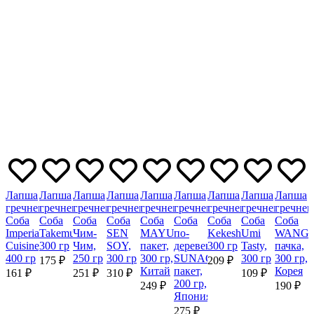
Лапша
Лапша
Лапша
Лапша
Лапша
Лапша
Лапша
Лапша
Лапша
гречневая
гречневая
гречневая
гречневая
гречневая
гречневая
гречневая
гречневая
гречнев
Соба
Соба
Соба
Соба
Соба
Соба
Соба
Соба
Соба
Imperial
Takemura,
Чим-
SEN
MAYUMI,
по-
Kekeshi,
Umi
WANG,
Cuisine,
300 гр
Чим,
SOY,
пакет,
деревенски
300 гр
Tasty,
пачка,
400 гр
250 гр
300 гр
300 гр,
SUNAOSHI,
300 гр
300 гр,
175 ₽
209 ₽
Китай
пакет,
Корея
161 ₽
251 ₽
310 ₽
109 ₽
200 гр,
249 ₽
190 ₽
Япония
275 ₽