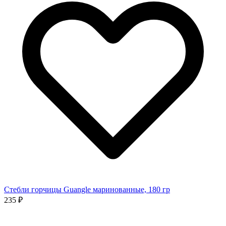
Стебли горчицы Guangle маринованные, 180 гр
235 ₽